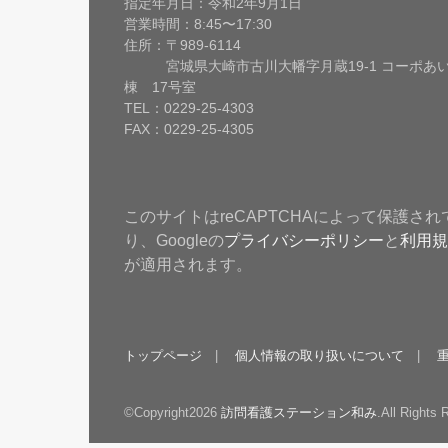
指定年月日：令和2年9月1日
営業時間：8:45〜17:30
住所：〒989-6114
宮城県大崎市古川大幡字月蔵19-1 コーポあい
棟 17号室
TEL：0229-25-4303
FAX：0229-25-4305
このサイトはreCAPTCHAによって保護され
り、Googleの
プライバシーポリシー
と
利用規
が適用されます。
トップページ
個人情報の取り扱いについて
©Copyright2026
訪問看護ステーション和み
.All Rights 