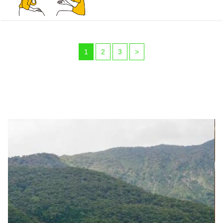
1
2
3
>